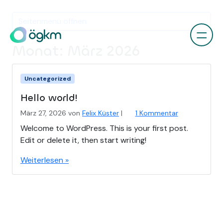
Seitenmenü öffnen
Monat:
März 2026
Uncategorized
Hello world!
z
März 27, 2026
von
Felix Küster
|
1 Kommentar
u
Welcome to WordPress. This is your first post.
H
Edit or delete it, then start writing!
e
l
Weiterlesen »
l
o
w
o
r
l